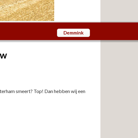
Demmink
pw
 boterham smeert? Top! Dan hebben wij een