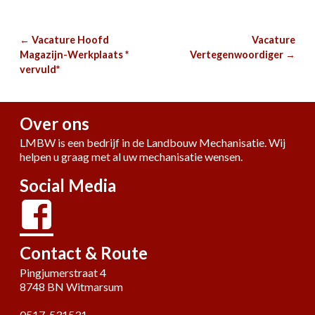
←
Vacature Hoofd
Vacature
Berichtnavigatie
Magazijn-Werkplaats *
Vertegenwoordiger
→
vervuld*
Over ons
LMBW is een bedrijf in de Landbouw Mechanisatie. Wij
helpen u graag met al uw mechanisatie wensen.
Social Media
Contact & Route
Pingjumerstraat 4
8748 BN Witmarsum
0517-531531