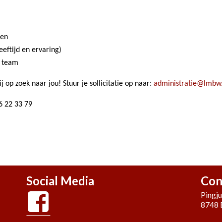
sen
eeftijd en ervaring)
t team
 op zoek naar jou! Stuur je sollicitatie op naar:
administratie@lmbw.
6 22 33 79
Social Media
Con
Pingj
8748