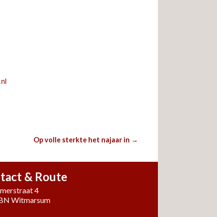
nl
Op volle sterkte het najaar in
→
tact & Route
umerstraat 4
 BN Witmarsum